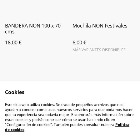
BANDERA NON 100 x 70
Mochila NON Festivales
cms
18,00 €
6,00 €
MÁS VARIANTES DISPONIBLES
Cookies
Contact us
Cookies policy
Este sitio web utiliza cookies. Se trata de pequeños archivos que nos
Privacy Policy
Terms and
ayudan a conocer cómo usas nuestros servicios para que podamos hacer
Conditions
que tu experiencia sea todavía mejor. Encontrarás más información sobre
estas cookies y podrás controlar cómo se usan haciendo clic en
"Configuración de cookies". También puedes consultar nuestra
Política
de cookies
.